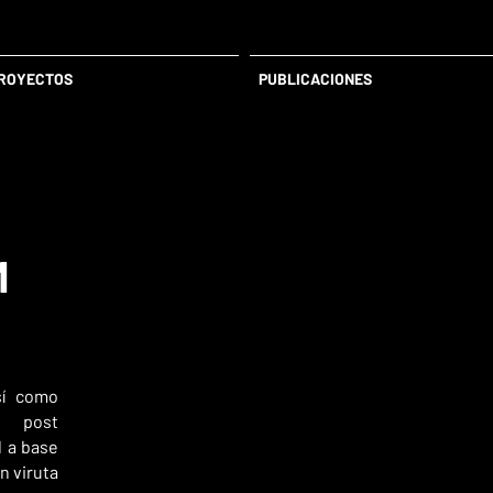
ROYECTOS
PUBLICACIONES
M
sí como
% post
 a base
n viruta